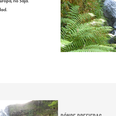
ropa, río Saja.
dad.