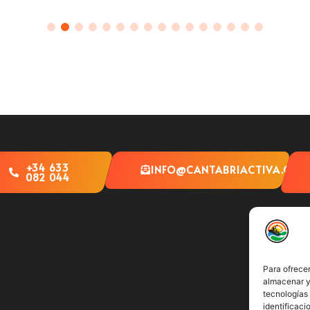
+34 633
INFO@CANTABRIACTIVA.COM
082 044
Para ofrecer
almacenar y/
tecnologías
identificaci